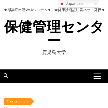
Skip
Japanese
to
★感染症申請Webシステム☚
★健康診断証明書ネット発行☚
content
保健管理センタ
ー
鹿児島大学
You are Here