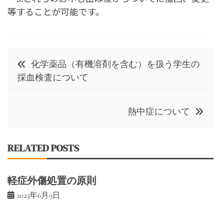
等することが可能です。
投
化学薬品（有機溶剤を含む）を扱う学生の
稿
採血検査について
ナ
ビ
熱中症について
ゲ
RELATED POSTS
ー
シ
軽症外傷処置の原則
ョ
2023年6月9日
ン