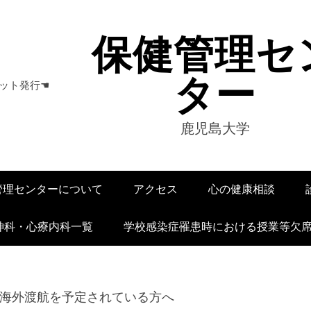
保健管理セ
ター
ット発行☚
鹿児島大学
管理センターについて
アクセス
心の健康相談
神科・心療内科一覧
学校感染症罹患時における授業等欠
海外渡航を予定されている方へ