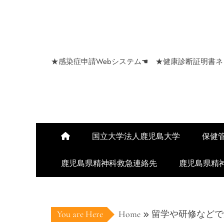
Skip
to
content
★感染症申請Webシステム☚
★健康診断証明書ネ
国立大学法人鹿児島大学
保健
鹿児島県精神科救急連絡先
鹿児島県精
You are Here
Home
留学や研修などで