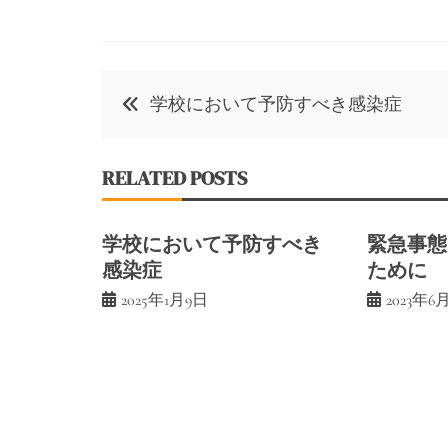
投
学校において予防すべき感染症
稿
ナ
RELATED POSTS
ビ
ゲ
学校において予防すべき
緊急事態
感染症
ために
ー
2025年1月9日
2023年6
シ
ョ
ン